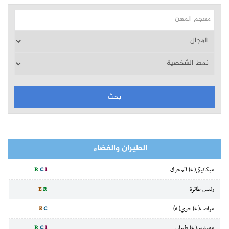
الطيران والفضاء
ميكانيكي(ـة) المحرك
I
C
R
رئيس طائرة
R
E
مراقب(ـة) جوي(ـة)
C
E
مهندس(ـة) طيران
I
C
R