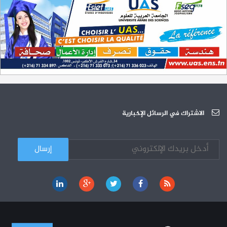
سبتمبر 2023
L'Université Arabe des Sciences : Avis à tous les étudiant(e)s
31-12
200 منحة لطلبة الطب التونسيين في جامعة هارفارد ‏الأمريكية‏
12-05
الجامعة العربية للعلوم تونس (U.A.S) : عرض لآخر إصدارات دار اليمامة
26-10
دورة تكوينية - الجامعة العربية للعلوم
07-10
الجامعة العربية للعلوم : دورة تكوينية
الاشتراك في الرسائل الإخبارية
03-10
كل الأخبار