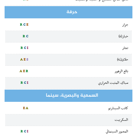
حرفة
جزار
E
C
R
خباز(ة)
C
R
نجار
I
C
R
حلاق(ـة)
S
E
A
بائع الزهور
R
E
A
سباك، المثبت الحراري
I
C
R
السمعية والبصرية، سينما
كاتب السيناريو
A
E
السكريبت
المصور السينمائي
I
C
R