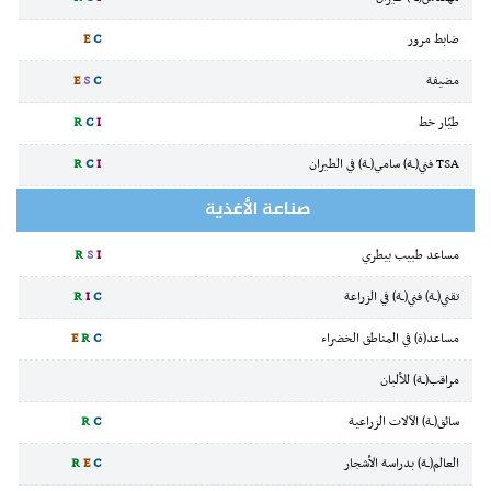
ضابط مرور
C
E
مضيفة
C
S
E
طيّار خط
I
C
R
TSA فني(ـة) سامي(ـة) في الطيران
I
C
R
صناعة الأغذية
مساعد طبيب بيطري
I
S
R
تقني(ـة) فني(ـة) في الزراعة
C
I
R
مساعد(ة) في المناطق الخضراء
C
R
E
مراقب(ـة) للألبان
سائق(ـة) الآلات الزراعية
C
R
العالم(ـة) بدراسة الأشجار
C
E
R