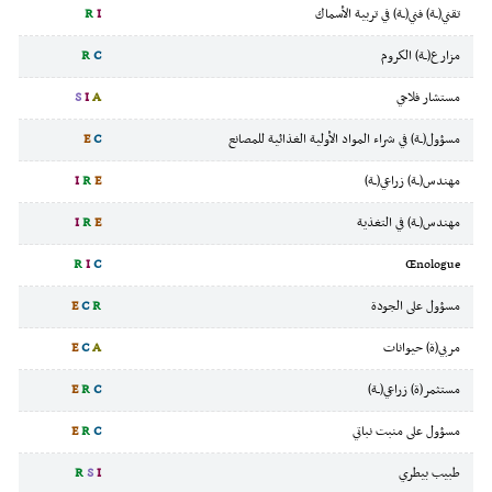
تقني(ـة) فني(ـة) في تربية الأسماك
I
R
مزارع(ـة) الكروم
C
R
مستشار فلاحي
A
I
S
مسؤول(ـة) في شراء المواد الأولية الغذائية للمصانع
C
E
مهندس(ـة) زراعي(ـة)
E
R
I
مهندس(ـة) في التغذية
E
R
I
R
I
C
Œnologue
مسؤول على الجودة
R
C
E
مربي(ة) حيوانات
A
C
E
مستثمر(ة) زراعي(ـة)
C
R
E
مسؤول على منبت نباتي
C
R
E
طبيب بيطري
I
S
R