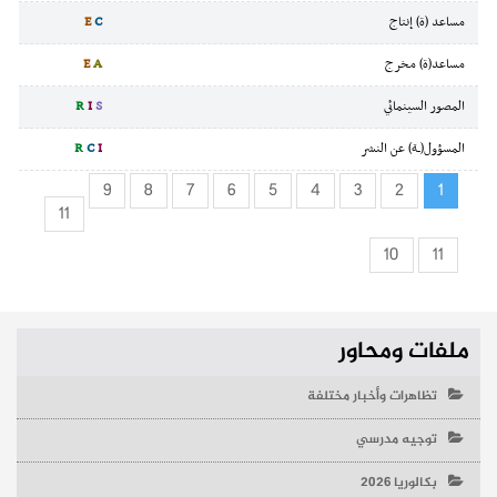
مساعد (ة) إنتاج
C
E
مساعد(ة) مخرج
A
E
المصور السينمائي
S
I
R
المسؤول(ـة) عن النشر
I
C
R
9
8
7
6
5
4
3
2
1
11
10
11
ملفات ومحاور
تظاهرات وأخبار مختلفة
توجيه مدرسي
بكالوريا 2026