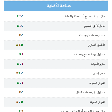
صناعة الأغذية
سائق عربة التصنيع أو التعبئة والتغليف
C
I
R
عامل(ـة) في التصنيع
C
I
R
منسق خدمات لوجستية
C
E
الملحق التجاري
R
E
A
مسؤول ورشة تصنيع وتغليف
I
R
مدير الصيانة
I
C
R
مدير إنتاج
C
R
E
تقني في الصيانة
I
C
R
مسؤول على خدمات التنقل
C
E
تقني في الجودة
R
C
E
سائق خط في التصنيع أو التعبئة والتغليف
E
R