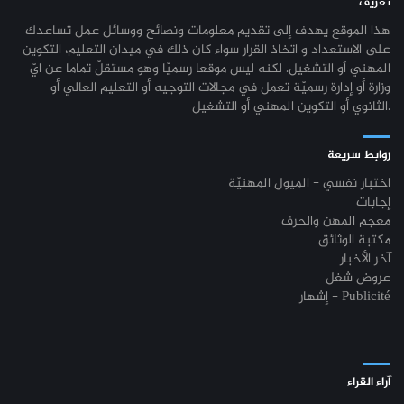
2024
تعريف
مناظرات إنتداب أساتذة التربية البدنية : بلاغ خاص بالناجحين في القائمة
31-07
التكميلية
هذا الموقع يهدف إلى تقديم معلومات ونصائح ووسائل عمل تساعدك
نتائج مناظرة الإلتحاق بالتكوين في مستوى مؤهل التقني السامي - دورة فيفري
24-01
على الاستعداد و اتخاذ القرار سواء كان ذلك في ميدان التعليم، التكوين
2024
جامعة تونس المنار : مناظرة النقل الجامعية في نفس الاختصاص 2026-2027
31-07
المهني أو التشغيل. لكنه ليس موقعا رسميّا وهو مستقلّ تماما عن ايّ
وزارة أو إدارة رسميّة تعمل في مجالات التوجيه أو التعليم العالي أو
مناظرة إنتداب ضباط إصلاح بوزارة العدل لسنة 2023
21-11
تسجيل طلبة المدرسة الوطنية للهندسة المعمارية و التعمير بتونس 2026-
30-07
الثانوي أو التكوين المهني أو التشغيل.
2027
مناظرة الإلتحاق بالتكوين في مستوى مؤهل التقني السامي - دورة فيفري 2024
17-11
روابط سريعة
كل الأخبار
روزنامة العطل واختتام السنة التكوينية 2023-2024
04-10
اختبار نفسي - الميول المهنيّة
إجابات
مستجدات السنة التكوينية 2023-2024
20-09
معجم المهن والحرف
مكتبة الوثائق
موعد افتتاح السنة التكوينية 2023-2024
14-09
آخر الأخبار
عروض شغل
تمديد آجال الترشح لمناظرة الدخول للأكاديميات العسكرية 2023-2024
17-07
إشهار - Publicité
الترشح لمناظرة الالتحاق بالتكوين في مستوى مؤهل التقني السامي - دورة
23-06
سبتمبر 2023
L'Université Arabe des Sciences : Avis à tous les étudiant(e)s
31-12
آراء القراء