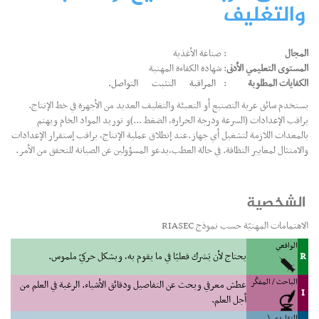
والتغليف
المجال
: صناعة الأغذية
المستوى التعليمي الأدنى
: شهادة الكفاءة المهنية
الكفايات المطلوبة
:
المراقبة
التثبت
التواصل.
يستخدم سائق عربة التصنيع أو التعبئة والتغليف العديد من الأجهزة في خط الإنتاج.
يراقب الإعدادات (السرعة ودرجة الحرارة، الضغط ...)و توريد المواد الخام ويهتم
بالمعدات اللازمة لتشغيل أي جهاز.عند إنطلاق عملية الإنتاج، يراقب إستقرار الإعدادات
والامتثال لمعايير النظافة. في حالة العطب،يدعو المسؤولين عن الصيانة للتحقق من الأمر.
الشخصية
الاهتمامات المهنيّة حسب نموذج RIASEC
الواقعي
R
يحتاج لأن يَشرك فعليّا في ما يقوم به، وبشكل حركيّ ملموس.
الباحث / المفكّر
عطش معرفي وبحث عن التفاصيل ودقائق الأشياء. الرغبة في العلم من
I
أجل العلم.
التقليدي \