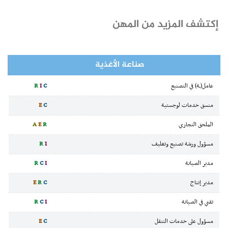
إكتشف المزيد من المهن
صناعة الأغذية
عامل(ـة) في التصنيع
C
I
R
منسق خدمات لوجستية
C
E
الملحق التجاري
R
E
A
مسؤول ورشة تصنيع وتغليف
I
R
مدير الصيانة
I
C
R
مدير إنتاج
C
R
E
تقني في الصيانة
I
C
R
مسؤول على خدمات التنقل
C
E