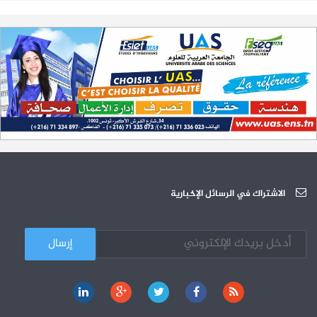
تمديد آجال الترشح لمناظرة الدخول للأكاديميات العسكرية 2023-2024
17-07
الترشح لمناظرة الالتحاق بالتكوين في مستوى مؤهل التقني السامي - دورة
23-06
سبتمبر 2023
L'Université Arabe des Sciences : Avis à tous les étudiant(e)s
31-12
200 منحة لطلبة الطب التونسيين في جامعة هارفارد ‏الأمريكية‏
12-05
الجامعة العربية للعلوم تونس (U.A.S) : عرض لآخر إصدارات دار اليمامة
26-10
دورة تكوينية - الجامعة العربية للعلوم
07-10
الجامعة العربية للعلوم : دورة تكوينية
الاشتراك في الرسائل الإخبارية
03-10
كل الأخبار