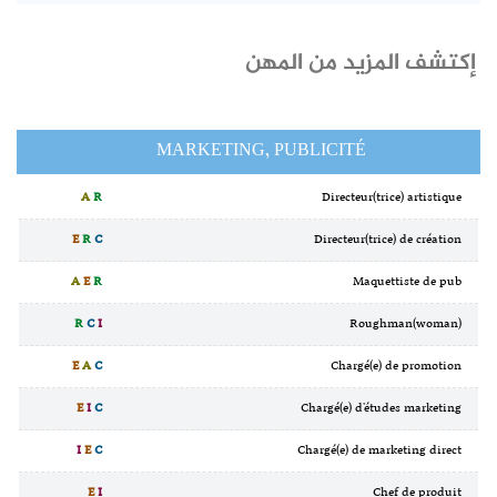
إكتشف المزيد من المهن
MARKETING, PUBLICITÉ
A
R
Directeur(trice) artistique
E
R
C
Directeur(trice) de création
A
E
R
Maquettiste de pub
R
C
I
Roughman(woman)
E
A
C
Chargé(e) de promotion
E
I
C
Chargé(e) d'études marketing
I
E
C
Chargé(e) de marketing direct
E
I
Chef de produit