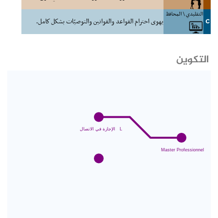
التقليدي \ المحافظ
C
يهوى احترام القواعد والقوانين والتوصيّات بشكل كامل.
التكوين