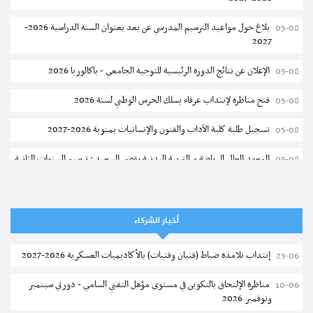
بلاغ حول مواعيد الترسيم المدرسي عن بعد بعنوان السنة الدراسية 2026-
05-08
2027
الإعلان عن نتائج الدورة الرئيسية للتوجيه الجامعي - باكالوريا 2026
05-08
فتح مناظرة لإنتداب عرفاء بسلك الحرس الوطني لسنة 2026
05-08
تسجيل طلبة كلية الآداب والفنون والإنسانيات بمنوبة 2026-2027
05-08
المعهد العالي للرياضة و التربية البدنية بقصر السعيد : ترسيم السنوات الثانية
05-08
والثالثة دكتوراه
تمديد آجال الترشح للماجستير بكلية العلوم بقابس 2026-2027
05-08
أخبار الشركاء
كلية العلوم الإقتصادية والتصرف بسوسة : الترشح لماجستير مهني جديد
05-08
إنتداب تلامذة ضباط (فتيان وفتيات) بالأكاديميات العسكرية 2026-2027
23-06
الترشح للماجستير بالمعهد العالي للرياضة والتربية البدنية بصفاقس 2026-
05-08
2027
مناظرة الإلتحاق بالتكوين في مستوى مؤهل التقني السامي - دورتي سبتمبر
10-06
ونوفمبر 2026
نتائج القبول الأولي لمناظرة إنتداب أساتذة التعليم الثانوي والفني والتقني
04-08