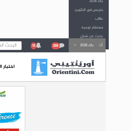
باك 2026
متربص في التكوين
طالب
مستشار توجيه
باحث عن شغل
باحث عن تكوين
أنا
باك 2026
15
266
اختبار 