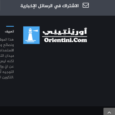
الاشتراك في الرسائل الإخبارية
تعريف
هذا المو
ونصائح و
الاستعداد
ميدان الت
لكنه ليس 
عن ايّ وزا
التوجيه أو
التكوين المهني أو التشغيل.