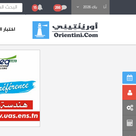
باحث عن تكوين
أنا
باك 2026
15
266
اختبار 