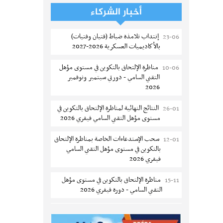
تسجيل طلبة كلية الآداب والفنون
05-08
أخبار الشركاء
والإنسانيات بمنوبة 2026-2027
إنتداب تلامذة ضباط (فتيان وفتيات)
23-06
المعهد العالي للرياضة و التربية البدنية
05-08
بالأكاديميات العسكرية 2026-2027
بقصر السعيد : ترسيم السنوات الثانية
والثالثة دكتوراه
مناظرة الإلتحاق بالتكوين في مستوى مؤهل
10-06
التقني السامي - دورتي سبتمبر ونوفمبر
تمديد آجال الترشح للماجستير بكلية العلوم
05-08
2026
بقابس 2026-2027
النتائج النهائية لمناظرة الإلتحاق بالتكوين في
26-01
كلية العلوم الإقتصادية والتصرف بسوسة :
05-08
مستوى مؤهل التقني السامي فيفري 2026
الترشح لماجستير مهني جديد
سحب الإستدعاءات الخاصة بمناظرة الإلتحاق
12-01
الترشح للماجستير بالمعهد العالي للرياضة
05-08
بالتكوين في مستوى مؤهل التقني السامي
والتربية البدنية بصفاقس 2026-2027
فيفري 2026
نتائج القبول الأولي لمناظرة إنتداب أساتذة
04-08
مناظرة الإلتحاق بالتكوين في مستوى مؤهل
15-11
التعليم الثانوي والفني والتقني
التقني السامي - دورة فيفري 2026
المركز القطاعي للتكوين في الآلية الفلاحية
04-08
الإعلان عن نتائج مناظرة الإلتحاق بالتكوين في
12-09
جوقار الفحص :فتح باب الترشح لقبول
مستوى مؤهل التقني السامي سبتمبر 2025
متكونين