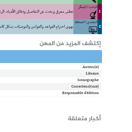
الباحث / المفكّر
I
عطش معرفي وبحث عن التفاصيل ودقائق الأشياء. الرغبة
التقليدي \ المحافظ
C
يهوى احترام القواعد والقوانين والتوصيّات بشكل كام
إكتشف المزيد من المهن
Auteur(e)
Libraire
Iconographe
Correcteur(trice)
Responsable d'édition
أخبار متعلقة