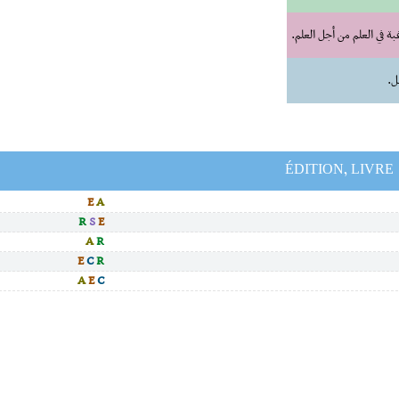
 في العلم من أجل العلم.
ل.
ÉDITION, LIVRE
E
A
R
S
E
A
R
E
C
R
A
E
C