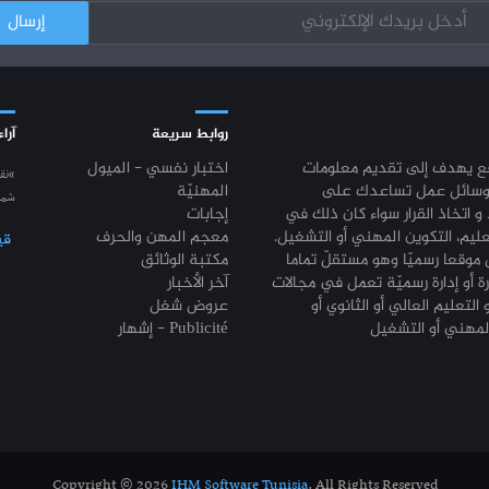
روابط سريعة
آراء
قع يهدف إلى تقديم معلومات
اختبار نفسي - الميول
“نق
وسائل عمل تساعدك على
المهنيّة
شمع
 و اتخاذ القرار سواء كان ذلك في
إجابات
عليم، التكوين المهني أو التشغيل.
معجم المهن والحرف
قي
موقعا رسميّا وهو مستقلّ تماما
مكتبة الوثائق
رة أو إدارة رسميّة تعمل في مجالات
آخر الأخبار
 التعليم العالي أو الثانوي أو
عروض شغل
إشهار - Publicité
Copyright © 2026
IHM Software Tunisia
. All Rights Reserved