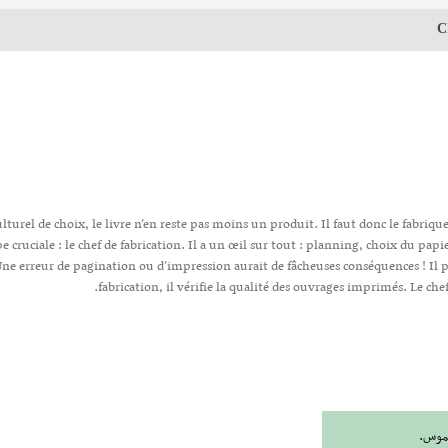
C
lturel de choix, le livre n’en reste pas moins un produit. Il faut donc le fabriquer
pe cruciale : le chef de fabrication. Il a un œil sur tout : planning, choix du papi
Une erreur de pagination ou d’impression aurait de fâcheuses conséquences ! Il p
fabrication, il vérifie la qualité des ouvrages imprimés. Le che
لموس.