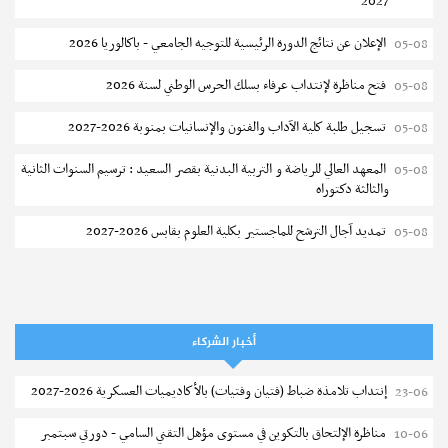
2027
الإعلان عن نتائج الدورة الرئيسية للتوجيه الجامعي - باكالوريا 2026
05-08
فتح مناظرة لإنتداب عرفاء بسلك الحرس الوطني لسنة 2026
05-08
تسجيل طلبة كلية الآداب والفنون والإنسانيات بمنوبة 2026-2027
05-08
المعهد العالي للرياضة و التربية البدنية بقصر السعيد : ترسيم السنوات الثانية
05-08
والثالثة دكتوراه
تمديد آجال الترشح للماجستير بكلية العلوم بقابس 2026-2027
05-08
كلية العلوم الإقتصادية والتصرف بسوسة : الترشح لماجستير مهني جديد
05-08
الترشح للماجستير بالمعهد العالي للرياضة والتربية البدنية بصفاقس 2026-
05-08
2027
أخبار الشركاء
نتائج القبول الأولي لمناظرة إنتداب أساتذة التعليم الثانوي والفني والتقني
04-08
إنتداب تلامذة ضباط (فتيان وفتيات) بالأكاديميات العسكرية 2026-2027
23-06
المركز القطاعي للتكوين في الآلية الفلاحية جوقار الفحص :فتح باب الترشح
04-08
مناظرة الإلتحاق بالتكوين في مستوى مؤهل التقني السامي - دورتي سبتمبر
10-06
لقبول متكونين