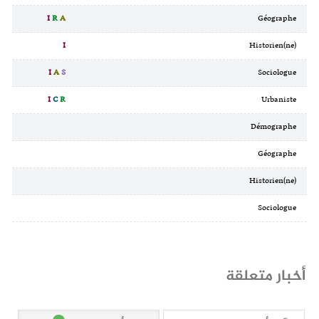
I
R
A
Géographe
I
Historien(ne)
I
A
S
Sociologue
I
C
R
Urbaniste
Démographe
Géographe
Historien(ne)
Sociologue
أخبار متعلقة