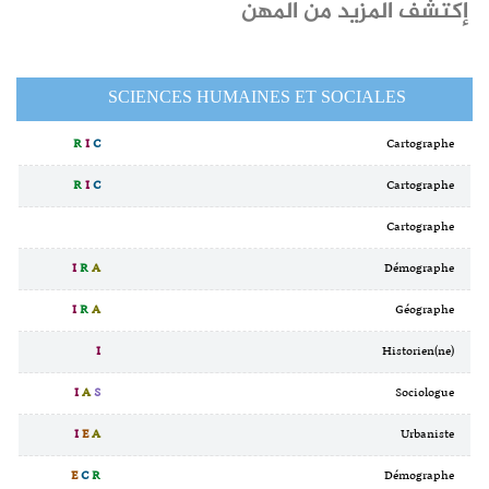
إكتشف المزيد من المهن
SCIENCES HUMAINES ET SOCIALES
R
I
C
Cartographe
R
I
C
Cartographe
Cartographe
I
R
A
Démographe
I
R
A
Géographe
I
Historien(ne)
I
A
S
Sociologue
I
E
A
Urbaniste
E
C
R
Démographe