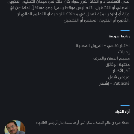
على الاستعداد و اتخاذ القرار سواء كان ذلك في ميدان التعليم، التكوين
المهني أو التشغيل. لكنه ليس موقعا رسميّا وهو مستقلّ تماما عن ايّ
وزارة أو إدارة رسميّة تعمل في مجالات التوجيه أو التعليم العالي أو
الثانوي أو التكوين المهني أو التشغيل.
روابط سريعة
اختبار نفسي - الميول المهنيّة
إجابات
معجم المهن والحرف
مكتبة الوثائق
آخر الأخبار
عروض شغل
إشهار - Publicité
آراء القراء
“نقطة ضوء في عالم العتمة.. شكرا لمن أوقد شمعة بدل أن يلعن الظلام.”