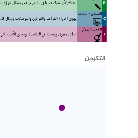
R
يحتاج لأن يَشرك فعليّا في ما يقوم به، وبشكل حركيّ م
التقليدي \ المحافظ
C
يهوى احترام القواعد والقوانين والتوصيّات بشكل كام
الباحث / المفكّر
I
عطش معرفي وبحث عن التفاصيل ودقائق الأشياء. الرغبة
التكوين