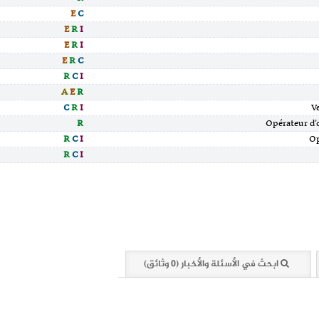
E
C
E
R
I
E
R
I
E
R
C
R
C
I
A
E
R
C
R
I
R
R
C
I
R
C
I
ابحث في الأسئلة والأخبار (0 وثائق)