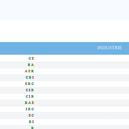
INDUSTRIE
C
E
R
A
A
E
R
C
R
I
E
R
C
C
I
R
C
I
R
R
A
E
I
R
C
E
C
R
I
R