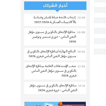
تسجيل طلبة كلية الآداب والفنون
05-08
أخبار الشركاء
والإنسانيات بمنوبة 2026-2027
إنتداب تلامذة ضباط (فتيان وفتيات)
23-06
المعهد العالي للرياضة و التربية البدنية
05-08
بالأكاديميات العسكرية 2026-2027
بقصر السعيد : ترسيم السنوات الثانية
والثالثة دكتوراه
مناظرة الإلتحاق بالتكوين في مستوى مؤهل
10-06
التقني السامي - دورتي سبتمبر ونوفمبر
تمديد آجال الترشح للماجستير بكلية العلوم
05-08
2026
بقابس 2026-2027
النتائج النهائية لمناظرة الإلتحاق بالتكوين في
26-01
كلية العلوم الإقتصادية والتصرف بسوسة :
05-08
مستوى مؤهل التقني السامي فيفري 2026
الترشح لماجستير مهني جديد
سحب الإستدعاءات الخاصة بمناظرة الإلتحاق
12-01
الترشح للماجستير بالمعهد العالي للرياضة
05-08
بالتكوين في مستوى مؤهل التقني السامي
والتربية البدنية بصفاقس 2026-2027
فيفري 2026
نتائج القبول الأولي لمناظرة إنتداب أساتذة
04-08
مناظرة الإلتحاق بالتكوين في مستوى مؤهل
15-11
التعليم الثانوي والفني والتقني
التقني السامي - دورة فيفري 2026
المركز القطاعي للتكوين في الآلية الفلاحية
04-08
الإعلان عن نتائج مناظرة الإلتحاق بالتكوين في
12-09
جوقار الفحص :فتح باب الترشح لقبول
مستوى مؤهل التقني السامي سبتمبر 2025
متكونين