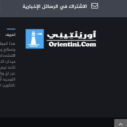
الاشتراك في الرسائل الإخبارية
تعريف
هذا المو
ونصائح و
الاستعداد
ميدان الت
لكنه ليس 
عن ايّ وزا
التوجيه أو
التكوين المهني أو التشغيل.