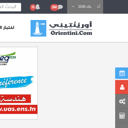
باحث عن تكوين
أنا
باك 2026
15
266
اختبار 