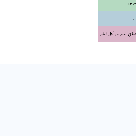
لموس.
ل.
 في العلم من أجل العلم.