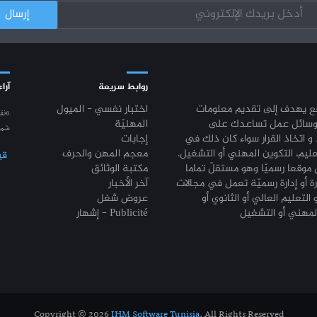
روابط سريعة
آراء
قع يهدف إلى تقديم معلومات
اختبار نفسي - الميول
“نق
وسائل عمل تساعدك على
المهنيّة
شمع
 و اتخاذ القرار سواء كان ذلك في
إجابات
عليم، التكوين المهني أو التشغيل.
معجم المهن والحرف
قي
موقعا رسميّا وهو مستقلّ تماما
مكتبة الوثائق
رة أو إدارة رسميّة تعمل في مجالات
آخر الأخبار
 التعليم العالي أو الثانوي أو
عروض شغل
إشهار - Publicité
Copyright © 2026
IHM Software Tunisia
. All Rights Reserved