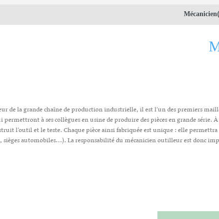
Mécanicien(n
M
ur de la grande chaîne de production industrielle, il est l’un des premiers maill
i permettront à ses collègues en usine de produire des pièces en grande série. À pa
truit l’outil et le teste. Chaque pièce ainsi fabriquée est unique : elle permettra
, sièges automobiles…). La responsabilité du mécanicien outilleur est donc im