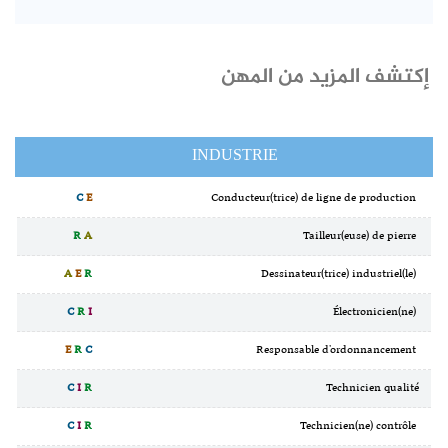
إكتشف المزيد من المهن
INDUSTRIE
C
E
Conducteur(trice) de ligne de production
R
A
Tailleur(euse) de pierre
A
E
R
Dessinateur(trice) industriel(le)
C
R
I
Électronicien(ne)
E
R
C
Responsable d'ordonnancement
C
I
R
Technicien qualité
C
I
R
Technicien(ne) contrôle