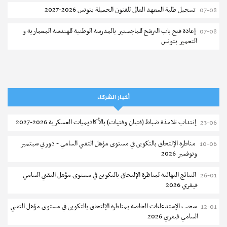
تسجيل طلبة المعهد العالى للفنون الجميلة بتونس 2026-2027
07-08
إعادة فتح باب الترشح للماجستير بالمدرسة الوطنية للهندسة المعمارية و
07-08
التعمير بتونس
المناظرات الخصوصية للدخول لمؤسسات تكوين المهندسين 2026-2027
07-08
سحب الاستدعاءات الفردية للاختبار الكتابي لمناظرة إنتداب أساتذة التعليم
07-08
الثانوي والفني والتقني
أخبار الشركاء
المعهد العالي للعلوم التطبيقية والتكنولوجيا بالقيروان : الترشح للماجستير
07-08
إنتداب تلامذة ضباط (فتيان وفتيات) بالأكاديميات العسكرية 2026-2027
23-06
2026-2027
مناظرة الإلتحاق بالتكوين في مستوى مؤهل التقني السامي - دورتي سبتمبر
10-06
الترشح للماجستير بالمعهد العالي لمهن الموضة بالمنستير 2026-2027
06-08
ونوفمبر 2026
سحب إستدعاء مناظرة إعادة التوجيه أوت 2026 - جامعة سوسة
06-08
النتائج النهائية لمناظرة الإلتحاق بالتكوين في مستوى مؤهل التقني السامي
26-01
فيفري 2026
تمديد آجال الترشح للماجستير بالمعهد العالي لعلوم و تقنيات المياه بقابس
05-08
2026-2027
سحب الإستدعاءات الخاصة بمناظرة الإلتحاق بالتكوين في مستوى مؤهل التقني
12-01
السامي فيفري 2026
بلاغ حول مواعيد الترسيم المدرسي عن بعد بعنوان السنة الدراسية 2026-
05-08