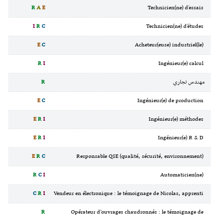
R
A
E
Technicien(ne) d'essais
I
R
C
Technicien(ne) d'études
E
C
Acheteur(euse) industriel(le)
R
I
Ingénieur(e) calcul
مهندس تجاري
R
E
C
Ingénieur(e) de production
E
R
I
Ingénieur(e) méthodes
E
R
I
Ingénieur(e) R & D
E
R
C
Responsable QSE (qualité, sécurité, environnement)
R
C
I
Automaticien(ne)
C
R
I
Vendeur en électronique : le témoignage de Nicolas, apprenti
R
Opérateur d’ouvrages chaudronnés : le témoignage de