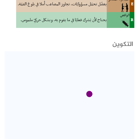
E
يفضّل تحمّل مسؤوليّات، تجاوز المصاعب أملا في بلوغ القمّة.
الواقعي
R
يحتاج لأن يَشرك فعليّا في ما يقوم به، وبشكل حركيّ ملموس.
التكوين