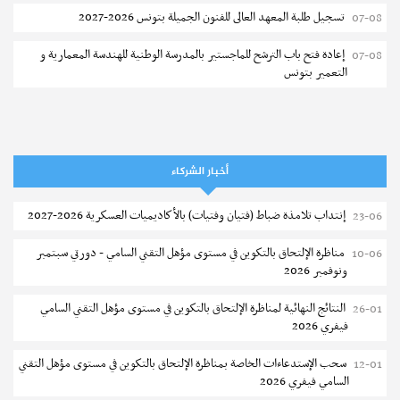
تسجيل طلبة المعهد العالى للفنون الجميلة بتونس 2026-2027
07-08
إعادة فتح باب الترشح للماجستير بالمدرسة الوطنية للهندسة المعمارية و
07-08
التعمير بتونس
المناظرات الخصوصية للدخول لمؤسسات تكوين المهندسين 2026-2027
07-08
سحب الاستدعاءات الفردية للاختبار الكتابي لمناظرة إنتداب أساتذة التعليم
07-08
الثانوي والفني والتقني
أخبار الشركاء
المعهد العالي للعلوم التطبيقية والتكنولوجيا بالقيروان : الترشح للماجستير
07-08
إنتداب تلامذة ضباط (فتيان وفتيات) بالأكاديميات العسكرية 2026-2027
23-06
2026-2027
مناظرة الإلتحاق بالتكوين في مستوى مؤهل التقني السامي - دورتي سبتمبر
10-06
الترشح للماجستير بالمعهد العالي لمهن الموضة بالمنستير 2026-2027
06-08
ونوفمبر 2026
سحب إستدعاء مناظرة إعادة التوجيه أوت 2026 - جامعة سوسة
06-08
النتائج النهائية لمناظرة الإلتحاق بالتكوين في مستوى مؤهل التقني السامي
26-01
فيفري 2026
تمديد آجال الترشح للماجستير بالمعهد العالي لعلوم و تقنيات المياه بقابس
05-08
2026-2027
سحب الإستدعاءات الخاصة بمناظرة الإلتحاق بالتكوين في مستوى مؤهل التقني
12-01
السامي فيفري 2026
بلاغ حول مواعيد الترسيم المدرسي عن بعد بعنوان السنة الدراسية 2026-
05-08