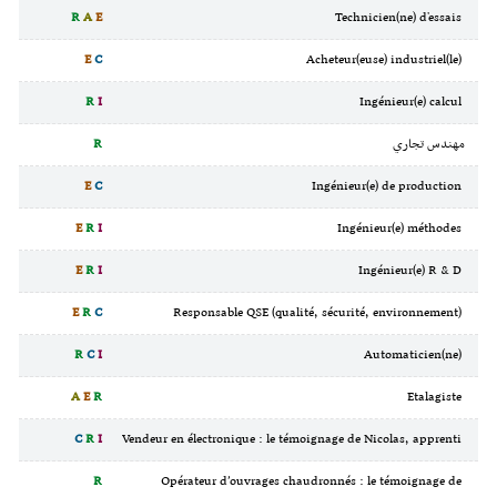
R
A
E
Technicien(ne) d'essais
E
C
Acheteur(euse) industriel(le)
R
I
Ingénieur(e) calcul
مهندس تجاري
R
E
C
Ingénieur(e) de production
E
R
I
Ingénieur(e) méthodes
E
R
I
Ingénieur(e) R & D
E
R
C
Responsable QSE (qualité, sécurité, environnement)
R
C
I
Automaticien(ne)
A
E
R
Etalagiste
C
R
I
Vendeur en électronique : le témoignage de Nicolas, apprenti
R
Opérateur d’ouvrages chaudronnés : le témoignage de