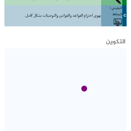
التقليدي \
المحافظ
C
يهوى احترام القواعد والقوانين والتوصيّات بشكل كامل.
التكوين