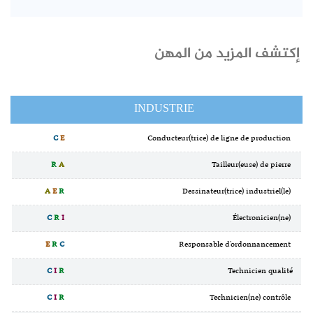
إكتشف المزيد من المهن
INDUSTRIE
C
E
Conducteur(trice) de ligne de production
R
A
Tailleur(euse) de pierre
A
E
R
Dessinateur(trice) industriel(le)
C
R
I
Électronicien(ne)
E
R
C
Responsable d'ordonnancement
C
I
R
Technicien qualité
C
I
R
Technicien(ne) contrôle