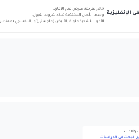
نتائج تقريبيّة بغرض فتح الآفاق،
في الإنقليزية
وحدها اللّجان المختصّة تحدّد شروط القبول.
الأقرب للشعبة ملونة بالأبيض (ماجستير)أو بالبنفسجي (مهندس
 والآداب
 البحث في الدراسات