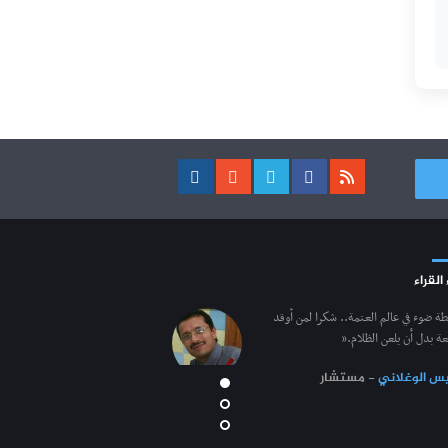
 القراء
طة ضوء في عالم العتمة.. شكرا لمن أوقد
ة بدل أن يلعن الظلام.”
س الوغلاني
- مستشار