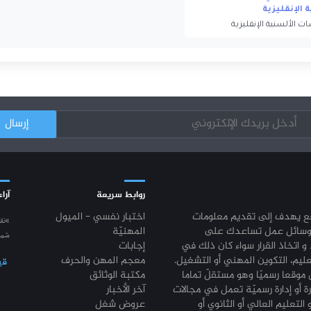
 الإنقليزية
ت الألسنية الإنقليزية
روابط سريعة
آراء
قع يهدف إلى تقديم معلومات
اختبار نفسي - الميول
“نق
وسائل عمل تساعدك على
المهنيّة
شمع
 و اتخاذ القرار سواء كان ذلك في
إجابات
عليم، التكوين المهني أو التشغيل.
معجم المهن والحرف
قي
موقعا رسميّا وهو مستقلّ تماما
مكتبة الوثائق
رة أو إدارة رسميّة تعمل في مجالات
آخر الأخبار
 التعليم العالي أو الثانوي أو
عروض شغل