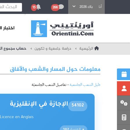
باحث عن تكوين
أنا
باك 2026
15
266
اختبار 
الرئيسية
دراسة جامعية و تكوين
حساب مجموع النق
معلومات حول المسار والشعب والآفاق
دليل الشعب الجامعية
- تفاصيل الشعب الجامعيّة
الإجازة في الإنقليزية
54102
Licence en Anglais
المسار:
102