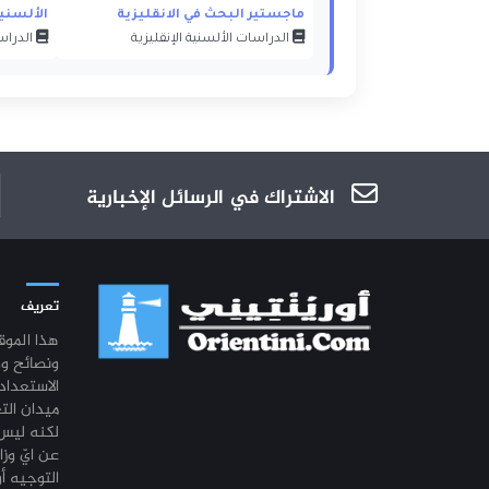
ماجستير البحث في الانقليزية
الألسنية
الدراسات الألسنية الإنقليزية
الدراسا
الاشتراك في الرسائل الإخبارية
تعريف
هذا المو
ونصائح و
الاستعداد
ميدان الت
لكنه ليس 
عن ايّ وزا
التوجيه أو