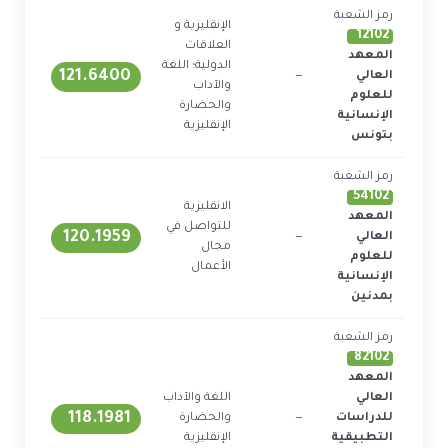
رمز الشعبة
الإنقليزية و
12102
العلاقات
المعهد
الدولية؛ اللغة
121.6400
العالي
—
1
والآداب
للعلوم
والحضارة
الإنسانية
الإنقليزية
بتونس
رمز الشعبة
54102
الانقليزية
المعهد
للتواصل في
120.1959
العالي
—
1
مجال
للعلوم
الأعمال
الإنسانية
بمدنين
رمز الشعبة
82102
المعهد
العالي
اللغة والآداب
118.1981
للدراسات
—
والحضارة
1
التطبيقية
الإنقليزية