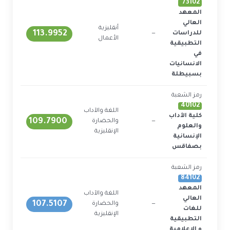
73102
المعهد
العالي
أنقليزية
113.9952
للدراسات
—
1
الأعمال
التطبيقية
في
الانسانيات
بسبيطلة
رمز الشعبة
40102
اللغة والآداب
كلية الآداب
109.7900
—
والحضارة
1
والعلوم
الإنقليزية
الإنسانية
بصفاقس
رمز الشعبة
84102
المعهد
اللغة والآداب
العالي
107.5107
—
والحضارة
1
للغات
الإنقليزية
التطبيقية
و الاعلامية