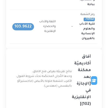
بباجة
رمز الشعبة
70102
اللغة والآداب
كلية الآداب
103.9622
—
والحضارة
2
والعلوم
الإنقليزية
الإنسانية
بالقيروان
آفاق
أكاديميّة
ممكنة
نتائج تقريبيّة بغرض فتح الآفاق،
بعد
وحدها اللّجان المختصّة تحدّد شروط القبول.
الأقرب للشعبة ملونة بالأبيض (ماجستير)أو
[الإجازة
بالبنفسجي (مهندس).
في
الإنقليزية
(102)]