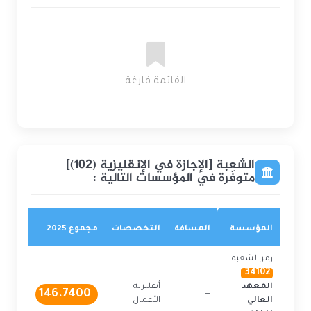
القائمة فارغة
الشعبة [الإجازة في الإنقليزية (102)]
متوفّرة في المؤسسات التالية :
المؤسسة
المسافة
التخصصات
مجموع 2025
مقاعد في
رمز الشعبة
34102
المعهد
أنقليزية
146.7400
1
—
العالي
الأعمال