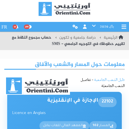
باك 2026
FR
15
266
الرئيسية
دراسة جامعية و تكوين
حساب مجموع النقاط مع
تقييم حظوظك في التوجيه الجامعي - SMS
معلومات حول المسار والشعب والآفاق
دليل الشعب الجامعية
- تفاصيل
الشعب الجامعيّة
الإجازة في الإنقليزية
22102
Licence en Anglais
المسار:
102
المعهد العالي للغات بنابل