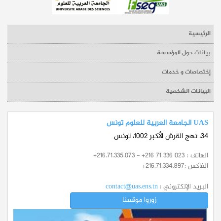
الرئيسية
بيانات حول المؤسسة
إختصاصات و خدمات
البيانات الشخصية
UAS الجامعة العربية للعلوم تونس
34، نهج القرش الأكبر 1002، تونس
الهاتف :
+216.71.335.073 - +216 71 336 023
الفاكس :
+216.71.334.897
البريد الإلكتروني :
contact@uas.ens.tn
زوروا موقعنا