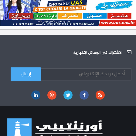
L'Université Arabe des Sciences : Avis à tous les étudiant(e)s
31-12
200 منحة لطلبة الطب التونسيين في جامعة هارفارد ‏الأمريكية‏
12-05
الجامعة العربية للعلوم تونس (U.A.S) : عرض لآخر إصدارات دار اليمامة
26-10
دورة تكوينية - الجامعة العربية للعلوم
07-10
الجامعة العربية للعلوم : دورة تكوينية
الاشتراك في الرسائل الإخبارية
03-10
كل الأخبار