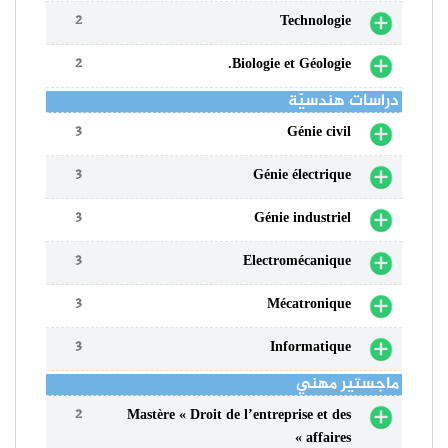
2
Technologie
2
Biologie et Géologie.
دراسات هندسيّة
3
Génie civil
3
Génie électrique
3
Génie industriel
3
Electromécanique
3
Mécatronique
3
Informatique
ماجستير مهني
2
Mastère « Droit de l’entreprise et des
affaires »