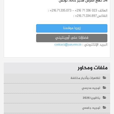
34، نهج القرش الأكبر 1002، تونس
الهاتف
: +216.71.335.073 - +216 71 336 023
الفاكس
: +216.71.334.897
زوروا موقعنا
فضاؤنا على أورينتيني
البريد الإلكتروني :
contact@uas.ens.tn
ملفات ومحاور
تظاهرات وأخبار مختلفة
توجيه مدرسي
بكالوريا 2026
توجيه جامعي