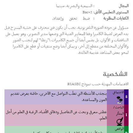
المجال
: السمعية والبصرية، سينما
المستوى التعليمي الأدنى
: Bac+2
الكفايات المطلوبة
:
ضبط
تحقق
وإعداد.
مسؤول عن جودة الصورة التلفزيونية، يجب أن يكون فني محترف على خشبة المسرح قبل
بدء العرض لضبط الكاميرا وفقا للمعايير الفنية التي وضعها مدير التصوير. وهو يعمل على
التناقضات و الألوان. بل يضمن أيضا أن جميع الكاميرات \"ربط\" لهم لتجنب الصور
والألوان المختلفة من مقطع إلى آخر. ويمكن أيضا وضع منقيات أو قطع على الكاميرا
لمحو بعض المشاهد عديمة الفائدة.
الشخصية
الاهتمامات المهنيّة حسب نموذج RIASEC
الاجتماعي
ينجذب للأنشطة التي تغلّب التواصل مع الآخرين، خاصّة بغرض تقديم
S
العون والمساعدة.
الباحث /
عطش معرفي وبحث عن التفاصيل ودقائق الأشياء. الرغبة في العلم من أجل
المفكّر
I
العلم.
الواقعي