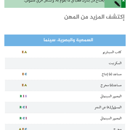
R
يحتاج لأن يَشرك فعليّا في ما يقوم به، وبشكل حركيّ ملموس.
إكتشف المزيد من المهن
السمعية والبصرية، سينما
كاتب السيناريو
A
E
السكريبت
مساعد (ة) إنتاج
C
E
مساعد(ة) مخرج
A
E
المصور السينمائي
S
I
R
المسؤول(ـة) عن النشر
I
C
R
المصور السينمائي
I
C
R
مخرج
C
E
A