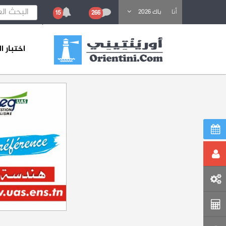
باحث عن تكوين
أنا
باك 2026
15
266
اختبار 