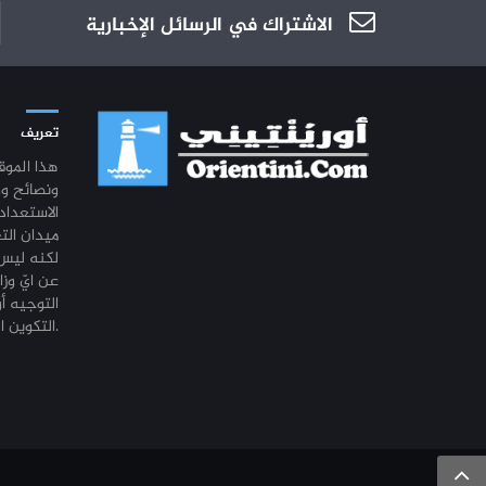
الاشتراك في الرسائل الإخبارية
تعريف
هذا المو
ونصائح و
الاستعداد
ميدان الت
لكنه ليس 
عن ايّ وزا
التوجيه أو
التكوين المهني أو التشغيل.