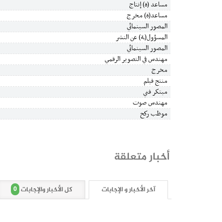
مساعد (ة) إنتاج
مساعد(ة) مخرج
المصور السينمائي
المسؤول(ـة) عن النشر
المصور السينمائي
مهندس في التصوير الرقمي
مخرج
منتج فيلم
مبتكر فني
مهندس صوت
موظب ركح
أخبار متعلقة
0
آخر الأخبار و الإجابات
كل الأخبار والإجابات