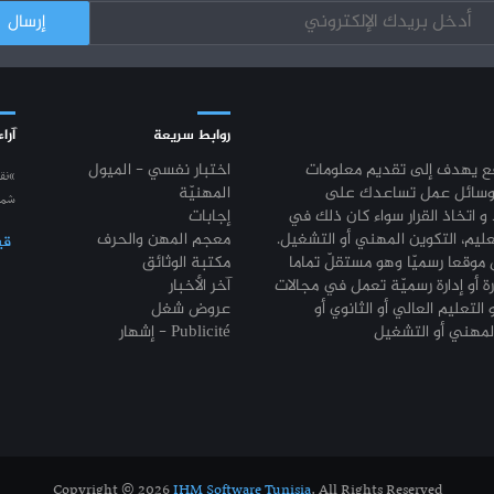
روابط سريعة
آراء
قع يهدف إلى تقديم معلومات
اختبار نفسي - الميول
“نق
وسائل عمل تساعدك على
المهنيّة
شمع
 و اتخاذ القرار سواء كان ذلك في
إجابات
عليم، التكوين المهني أو التشغيل.
معجم المهن والحرف
قي
موقعا رسميّا وهو مستقلّ تماما
مكتبة الوثائق
رة أو إدارة رسميّة تعمل في مجالات
آخر الأخبار
 التعليم العالي أو الثانوي أو
عروض شغل
إشهار - Publicité
Copyright © 2026
IHM Software Tunisia
. All Rights Reserved