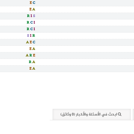
E
C
E
A
R
I
S
R
C
I
R
C
I
S
I
R
A
E
C
E
A
A
R
E
R
A
E
A
ابحث في الأسئلة والأخبار (0 وثائق)