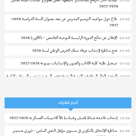
تمديد آجال الترشح للماجستير بالمعهد العالي لعلوم و تقنيات المياه بقابس
05-08
2026-2027
بلاغ حول مواعيد الترسيم المدرسي عن بعد بعنوان السنة الدراسية 2026-
05-08
2027
الإعلان عن نتائج الدورة الرئيسية للتوجيه الجامعي - باكالوريا 2026
05-08
فتح مناظرة لإنتداب عرفاء بسلك الحرس الوطني لسنة 2026
05-08
تسجيل طلبة كلية الآداب والفنون والإنسانيات بمنوبة 2026-2027
05-08
المعهد العالي للرياضة و التربية البدنية بقصر السعيد : ترسيم السنوات الثانية
05-08
والثالثة دكتوراه
تمديد آجال الترشح للماجستير بكلية العلوم بقابس 2026-2027
05-08
أخبار الشركاء
كلية العلوم الإقتصادية والتصرف بسوسة : الترشح لماجستير مهني جديد
05-08
إنتداب تلامذة ضباط (فتيان وفتيات) بالأكاديميات العسكرية 2026-2027
23-06
الترشح للماجستير بالمعهد العالي للرياضة والتربية البدنية بصفاقس 2026-
05-08
2027
مناظرة الإلتحاق بالتكوين في مستوى مؤهل التقني السامي - دورتي سبتمبر
10-06