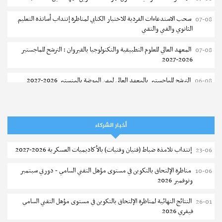
سحب الاستدعاءات الفردية للاختبار الكتابي لمناظرة إنتداب أساتذة التعليم
07-08
الثانوي والفني والتقني
المعهد العالي للعلوم التطبيقية والتكنولوجيا بالقيروان : الترشح للماجستير
07-08
2026-2027
الترشح للماجستير بالمعهد العالي لمهن الموضة بالمنستير 2026-2027
06-08
سحب إستدعاء مناظرة إعادة التوجيه أوت 2026 - جامعة سوسة
06-08
تمديد آجال الترشح للماجستير بالمعهد العالي لعلوم و تقنيات المياه بقابس
05-08
أخبار الشركاء
2026-2027
إنتداب تلامذة ضباط (فتيان وفتيات) بالأكاديميات العسكرية 2026-2027
23-06
بلاغ حول مواعيد الترسيم المدرسي عن بعد بعنوان السنة الدراسية 2026-
05-08
2027
مناظرة الإلتحاق بالتكوين في مستوى مؤهل التقني السامي - دورتي سبتمبر
10-06
ونوفمبر 2026
الإعلان عن نتائج الدورة الرئيسية للتوجيه الجامعي - باكالوريا 2026
05-08
النتائج النهائية لمناظرة الإلتحاق بالتكوين في مستوى مؤهل التقني السامي
26-01
فتح مناظرة لإنتداب عرفاء بسلك الحرس الوطني لسنة 2026
05-08
فيفري 2026