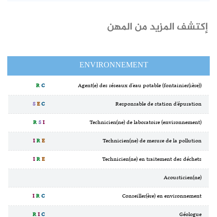
إكتشف المزيد من المهن
ENVIRONNEMENT
R
C
Agent(e) des réseaux d'eau potable (fontainier(ière))
S
E
C
Responsable de station d'épuration
R
S
I
Technicien(ne) de laboratoire (environnement)
I
R
E
Technicien(ne) de mesure de la pollution
I
R
E
Technicien(ne) en traitement des déchets
Acousticien(ne)
I
R
C
Conseiller(ère) en environnement
R
I
C
Géologue