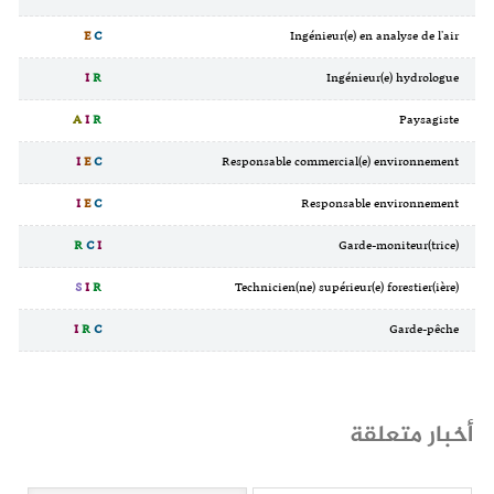
E
C
Ingénieur(e) en analyse de l'air
I
R
Ingénieur(e) hydrologue
A
I
R
Paysagiste
I
E
C
Responsable commercial(e) environnement
I
E
C
Responsable environnement
R
C
I
Garde-moniteur(trice)
S
I
R
Technicien(ne) supérieur(e) forestier(ière)
I
R
C
Garde-pêche
أخبار متعلقة