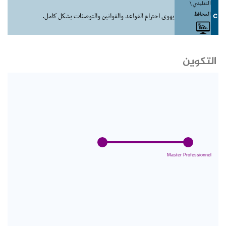
التقليدي \
المحافظ
C
يهوى احترام القواعد والقوانين والتوصيّات بشكل كامل.
التكوين