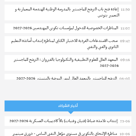
إعادة فتح باب الترشح للماجستير بالمدرسة الوطنية للهندسة المعمارية و
11:50
التعمير بتونس
المناظرات الخصوصية للدخول لمؤسسات تكوين المهندسين 2026-2027
11:02
سحب الاستدعاءات الفردية للاختبار الكتابي لمناظرة إنتداب أساتذة التعليم
09:42
الثانوي والفني والتقني
المعهد العالي للعلوم التطبيقية والتكنولوجيا بالقيروان : الترشح للماجستير
09:16
2026-2027
الترشح للماجستير بالمعهد العالي لمهن الموضة بالمنستير 2026-2027
06-08
سحب إستدعاء مناظرة إعادة التوجيه أوت 2026 - جامعة سوسة
06-08
تمديد آجال الترشح للماجستير بالمعهد العالي لعلوم و تقنيات المياه بقابس
05-08
أخبار الشركاء
2026-2027
إنتداب تلامذة ضباط (فتيان وفتيات) بالأكاديميات العسكرية 2026-2027
23-06
بلاغ حول مواعيد الترسيم المدرسي عن بعد بعنوان السنة الدراسية 2026-
05-08
2027
مناظرة الإلتحاق بالتكوين في مستوى مؤهل التقني السامي - دورتي سبتمبر
10-06