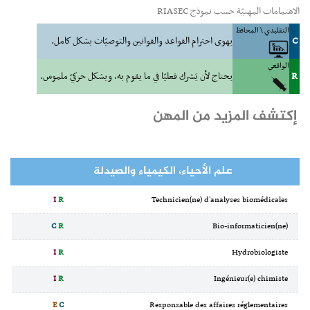
الاهتمامات المهنيّة حسب نموذج RIASEC
التقليدي \ المحافظ
C
يهوى احترام القواعد والقوانين والتوصيّات بشكل كامل.
الواقعي
R
يحتاج لأن يَشرك فعليّا في ما يقوم به، وبشكل حركيّ ملموس.
إكتشف المزيد من المهن
علم الأحياء، الكيمياء والصيدلة
I
R
Technicien(ne) d'analyses biomédicales
C
R
Bio-informaticien(ne)
I
R
Hydrobiologiste
I
R
Ingénieur(e) chimiste
E
C
Responsable des affaires réglementaires