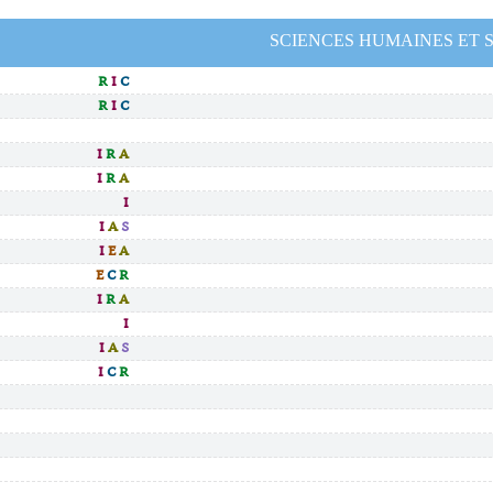
SCIENCES HUMAINES ET 
R
I
C
R
I
C
I
R
A
I
R
A
I
I
A
S
I
E
A
E
C
R
I
R
A
I
I
A
S
I
C
R