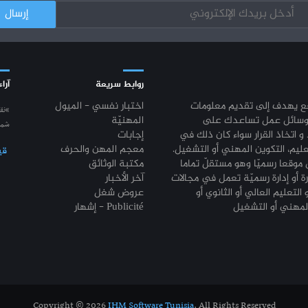
روابط سريعة
آراء
قع يهدف إلى تقديم معلومات
اختبار نفسي - الميول
“نق
وسائل عمل تساعدك على
المهنيّة
شمع
 و اتخاذ القرار سواء كان ذلك في
إجابات
عليم، التكوين المهني أو التشغيل.
معجم المهن والحرف
قي
موقعا رسميّا وهو مستقلّ تماما
مكتبة الوثائق
رة أو إدارة رسميّة تعمل في مجالات
آخر الأخبار
 التعليم العالي أو الثانوي أو
عروض شغل
إشهار - Publicité
Copyright © 2026
IHM Software Tunisia
. All Rights Reserved