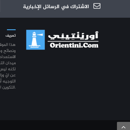
الاشتراك في الرسائل الإخبارية
تعريف
هذا المو
ونصائح و
الاستعداد
ميدان الت
لكنه ليس 
عن ايّ وزا
التوجيه أو
التكوين المهني أو التشغيل.