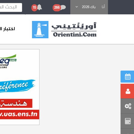
باحث عن تكوين
أنا
باك 2026
15
266
اختبار 