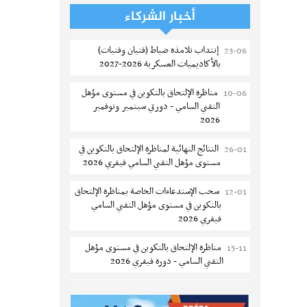
تسجيل طلبة كلية الآداب والفنون
05-08
أخبار الشركاء
والإنسانيات بمنوبة 2026-2027
إنتداب تلامذة ضباط (فتيان وفتيات)
23-06
المعهد العالي للرياضة و التربية البدنية
05-08
بالأكاديميات العسكرية 2026-2027
بقصر السعيد : ترسيم السنوات الثانية
والثالثة دكتوراه
مناظرة الإلتحاق بالتكوين في مستوى مؤهل
10-06
التقني السامي - دورتي سبتمبر ونوفمبر
تمديد آجال الترشح للماجستير بكلية العلوم
05-08
2026
بقابس 2026-2027
النتائج النهائية لمناظرة الإلتحاق بالتكوين في
26-01
كلية العلوم الإقتصادية والتصرف بسوسة :
05-08
مستوى مؤهل التقني السامي فيفري 2026
الترشح لماجستير مهني جديد
سحب الإستدعاءات الخاصة بمناظرة الإلتحاق
12-01
الترشح للماجستير بالمعهد العالي للرياضة
05-08
بالتكوين في مستوى مؤهل التقني السامي
والتربية البدنية بصفاقس 2026-2027
فيفري 2026
نتائج القبول الأولي لمناظرة إنتداب أساتذة
04-08
مناظرة الإلتحاق بالتكوين في مستوى مؤهل
15-11
التعليم الثانوي والفني والتقني
التقني السامي - دورة فيفري 2026
المركز القطاعي للتكوين في الآلية الفلاحية
04-08
الإعلان عن نتائج مناظرة الإلتحاق بالتكوين في
12-09
جوقار الفحص :فتح باب الترشح لقبول
مستوى مؤهل التقني السامي سبتمبر 2025
متكونين