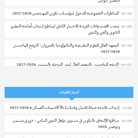
التعمير بتونس
المناظرات الخصوصية للدخول لمؤسسات تكوين المهندسين 2026-2027
07-08
سحب الاستدعاءات الفردية للاختبار الكتابي لمناظرة إنتداب أساتذة التعليم
07-08
الثانوي والفني والتقني
المعهد العالي للعلوم التطبيقية والتكنولوجيا بالقيروان : الترشح للماجستير
07-08
2026-2027
الترشح للماجستير بالمعهد العالي لمهن الموضة بالمنستير 2026-2027
06-08
سحب إستدعاء مناظرة إعادة التوجيه أوت 2026 - جامعة سوسة
06-08
تمديد آجال الترشح للماجستير بالمعهد العالي لعلوم و تقنيات المياه بقابس
05-08
أخبار الشركاء
2026-2027
إنتداب تلامذة ضباط (فتيان وفتيات) بالأكاديميات العسكرية 2026-2027
23-06
بلاغ حول مواعيد الترسيم المدرسي عن بعد بعنوان السنة الدراسية 2026-
05-08
2027
مناظرة الإلتحاق بالتكوين في مستوى مؤهل التقني السامي - دورتي سبتمبر
10-06
ونوفمبر 2026
الإعلان عن نتائج الدورة الرئيسية للتوجيه الجامعي - باكالوريا 2026
05-08