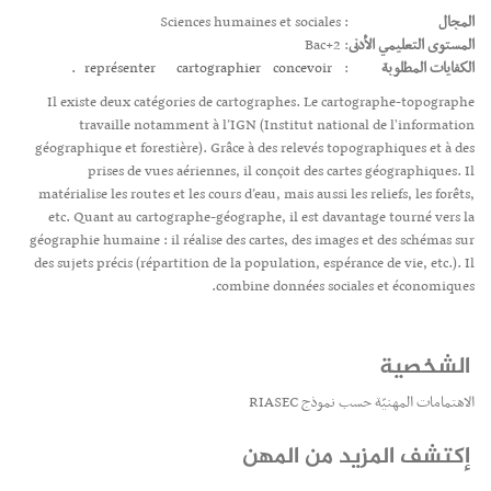
المجال
: Sciences humaines et sociales
المستوى التعليمي الأدنى
: Bac+2
الكفايات المطلوبة
:
concevoir.
cartographier
représenter
Il existe deux catégories de cartographes. Le cartographe-topographe
travaille notamment à l’IGN (Institut national de l'information
géographique et forestière). Grâce à des relevés topographiques et à des
prises de vues aériennes, il conçoit des cartes géographiques. Il
matérialise les routes et les cours d’eau, mais aussi les reliefs, les forêts,
etc. Quant au cartographe-géographe, il est davantage tourné vers la
géographie humaine : il réalise des cartes, des images et des schémas sur
des sujets précis (répartition de la population, espérance de vie, etc.). Il
combine données sociales et économiques.
الشخصية
الاهتمامات المهنيّة حسب نموذج RIASEC
إكتشف المزيد من المهن