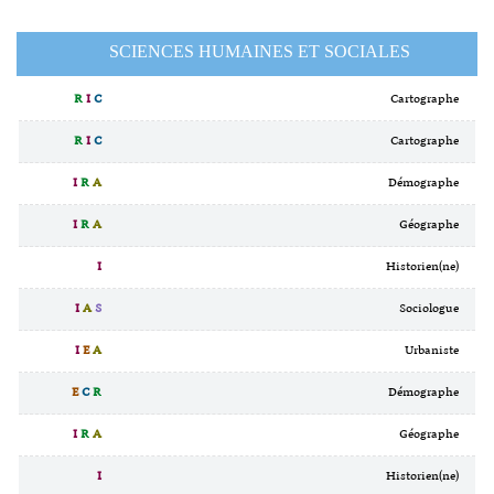
SCIENCES HUMAINES ET SOCIALES
R
I
C
Cartographe
R
I
C
Cartographe
I
R
A
Démographe
I
R
A
Géographe
I
Historien(ne)
I
A
S
Sociologue
I
E
A
Urbaniste
E
C
R
Démographe
I
R
A
Géographe
I
Historien(ne)