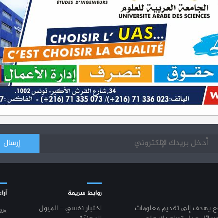
روابط سريعة
آراء
قع يهدف إلى تقديم معلومات
اختبار نفسي - الميول
“نق