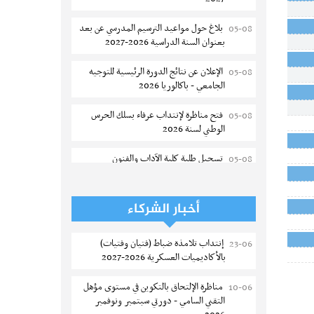
بلاغ حول مواعيد الترسيم المدرسي عن بعد
05-08
بعنوان السنة الدراسية 2026-2027
الإعلان عن نتائج الدورة الرئيسية للتوجيه
05-08
الجامعي - باكالوريا 2026
فتح مناظرة لإنتداب عرفاء بسلك الحرس
05-08
الوطني لسنة 2026
تسجيل طلبة كلية الآداب والفنون
05-08
والإنسانيات بمنوبة 2026-2027
المعهد العالي للرياضة و التربية البدنية
05-08
أخبار الشركاء
بقصر السعيد : ترسيم السنوات الثانية
والثالثة دكتوراه
إنتداب تلامذة ضباط (فتيان وفتيات)
23-06
بالأكاديميات العسكرية 2026-2027
تمديد آجال الترشح للماجستير بكلية العلوم
05-08
بقابس 2026-2027
مناظرة الإلتحاق بالتكوين في مستوى مؤهل
10-06
التقني السامي - دورتي سبتمبر ونوفمبر
كلية العلوم الإقتصادية والتصرف بسوسة :
05-08