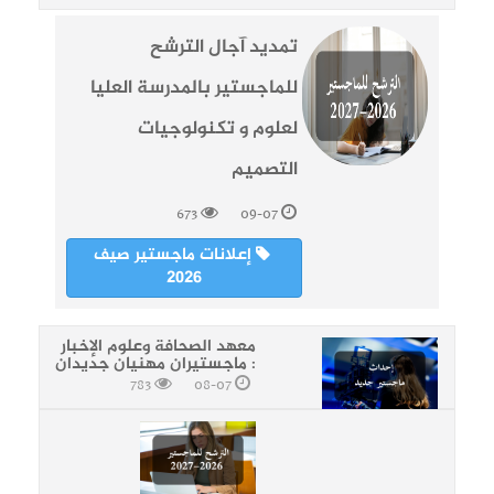
تمديد آجال الترشح
للماجستير بالمدرسة العليا
لعلوم و تكنولوجيات
التصميم
673
09-07
إعلانات ماجستير صيف
2026
معهد الصحافة وعلوم الإخبار
: ماجستيران مهنيان جديدان
783
08-07