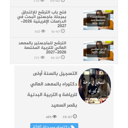
225
05-08
فتح باب الترشح للإلتحاق
بمرحلة ماجستير البحث في
الدراسات الإفريقية 2026-
2027
518
31-07
الترشح للماجستير بالمعهد
العالي للتربية المختصة
2026-2027
772
30-07
التسجيل بالسنة أولى
دكتوراه بالمعهد العالي
للرياضة و التربية البدنية
بقصر السعيد
493
28-07
دكتوراه ومرحلة ثالثة