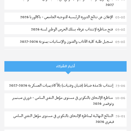
2027
الإعلان عن نتائج الدورة الرئيسية للتوجيه الجامعي - باكالوريا 2026
05-08
فتح مناظرة لإنتداب عرفاء بسلك الحرس الوطني لسنة 2026
05-08
تسجيل طلبة كلية الآداب والفنون والإنسانيات بمنوبة 2026-2027
05-08
المعهد العالي للرياضة و التربية البدنية بقصر السعيد : ترسيم السنوات الثانية
05-08
والثالثة دكتوراه
أخبار الشركاء
تمديد آجال الترشح للماجستير بكلية العلوم بقابس 2026-2027
05-08
كلية العلوم الإقتصادية والتصرف بسوسة : الترشح لماجستير مهني جديد
05-08
إنتداب تلامذة ضباط (فتيان وفتيات) بالأكاديميات العسكرية 2026-2027
23-06
الترشح للماجستير بالمعهد العالي للرياضة والتربية البدنية بصفاقس 2026-
05-08
مناظرة الإلتحاق بالتكوين في مستوى مؤهل التقني السامي - دورتي سبتمبر
10-06
2027
ونوفمبر 2026
نتائج القبول الأولي لمناظرة إنتداب أساتذة التعليم الثانوي والفني والتقني
04-08
النتائج النهائية لمناظرة الإلتحاق بالتكوين في مستوى مؤهل التقني السامي
26-01
فيفري 2026
المركز القطاعي للتكوين في الآلية الفلاحية جوقار الفحص :فتح باب الترشح
04-08