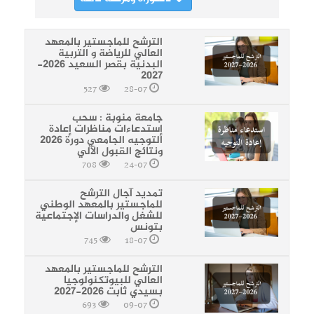
الترشح للماجستير بالمعهد
العالي للرياضة و التربية
البدنية بقصر السعيد 2026-
2027
527
28-07
جامعة منوبة : سحب
إستدعاءات مناظرات إعادة
التوجيه الجامعي دورة 2026
ونتائج القبول الآلي
708
24-07
تمديد آجال الترشح
للماجستير بالمعهد الوطني
للشغل والدراسات الإجتماعية
بتونس
745
18-07
الترشح للماجستير بالمعهد
العالي للبيوتكنولوجيا
بسيدي ثابت 2026-2027
693
09-07