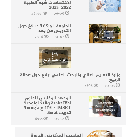
الاختصاصات شبه الطبية
2022-2023
28567
06-09
الجامعة المركزية : بلاغ حول
التدريس عن بعد
7326
31-03
وزارة التعليم العالي والبحث العلمي :بلاغ حول عطلة
الربيع
5696
10-03
المعهد المغاربي للعلوم
الاقتصادية والتكنولوجية
IMSET : افتتاح مؤسسة
تدريب خاصة
6535
03-12
الجامعة المركزية : الدورة