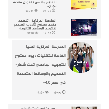
تنظيم ملتقى بعنوان -قصة
نجاح-
11035
05-08
الجامعة المركزية : تنظيم
مخيم صيفي لألعاب الفيديو
لتلاميذ المعاهد الثانوية
9798
19-07
المدرسة المركزية العليا
الخاصة للتقنيات : يوم مفتوح
للتوجيه الجامعي تحت شعار-
التصميم والوسائط المتعددة
في عصر 4.0-
6297
19-07
يوم مفتوح تحت شعار-