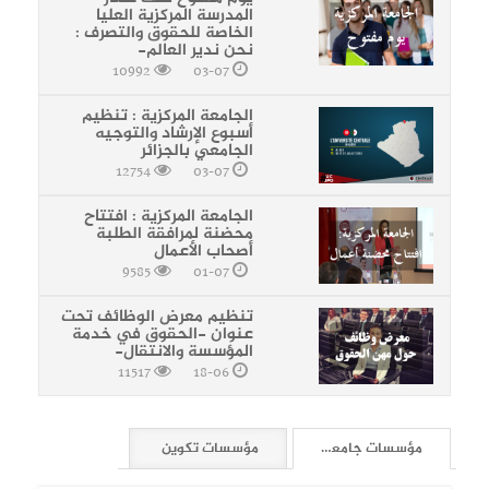
المدرسة المركزية العليا
الخاصة للحقوق والتصرف :
نحن ندير العالم-
10992
03-07
الجامعة المركزية : تنظيم
أسبوع الإرشاد والتوجيه
الجامعي بالجزائر
12754
03-07
الجامعة المركزية : افتتاح
محضنة لمرافقة الطلبة
أصحاب الأعمال
9585
01-07
تنظيم معرض الوظائف تحت
عنوان -الحقوق في خدمة
المؤسسة والانتقال-
11517
18-06
مؤسسات جامعية
مؤسسات تكوين