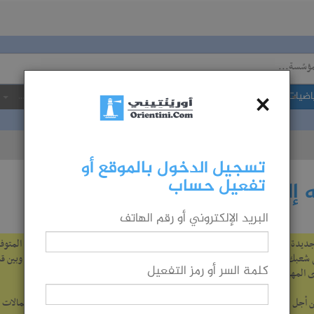
×
اضيات
الولاية...
المجال...
الجامعة...
شهادة...
تسجيل الدخول بالموقع أو
تفعيل حساب
إلى شعبة ما
البريد الإلكتروني أو رقم الهاتف
في التوجيه الجامعي 2019، طرأت صعوبات جديدة على عملية الاختيار، وهدف هذه الصفحة هو مساعدتك على تحليل المعطيات المتوف
دليل 2019 ودليل 2018 حتى تتمكن من تقييم حظوظك في الحصول على شعبك المفضلة.‎ ويكون الاختيار صحيحا إن وقعت المواءمة فيه بين ميولك المهنية و
كلمة السر أو رمز التفعيل
 المهن التي تؤدي إليها، ولا تبالغ في الحلم دون مراعاة لنتائجك وقدراتك).
 أجل تدقيق المعطيات، نرجو منكم الاستعانة بما تقدمه الصفحة مع الحذر لأن احتمالات 