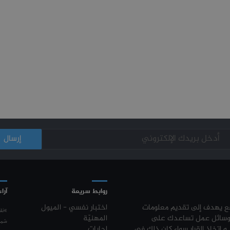
روابط سريعة
آراء
قع يهدف إلى تقديم معلومات
اختبار نفسي - الميول
“نق
وسائل عمل تساعدك على
المهنيّة
شمع
 و اتخاذ القرار سواء كان ذلك في
إجابات