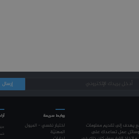
روابط سريعة
آراء
قع يهدف إلى تقديم معلومات
اختبار نفسي - الميول
“نق
وسائل عمل تساعدك على
المهنيّة
شمع
 و اتخاذ القرار سواء كان ذلك في
إجابات