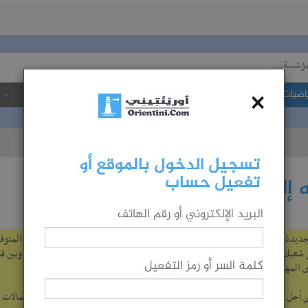
×
اضيات
الولاية...
المجال...
الجامعة...
شهادة...
تسجيل الدخول بالموقع أو
تفعيل حساب
إلى شعبة ما
البريد الإلكتروني أو رقم الهاتف
في التوجيه الجامعي 2019، طرأت صعوبات جديدة على عملية الاختيار، وهدف هذه الصفحة هو مساعدتك على تحليل المعطيات المتوف
دليل 2019 ودليل 2018 حتى تتمكن من تقييم حظوظك في الحصول على شعبك المفضلة.‎ ويكون الاختيار صحيحا إن وقعت المواءمة فيه بين ميولك المهنية و
كلمة السر أو رمز التفعيل
 المهن التي تؤدي إليها، ولا تبالغ في الحلم دون مراعاة لنتائجك وقدراتك).
 أجل تدقيق المعطيات، نرجو منكم الاستعانة بما تقدمه الصفحة مع الحذر لأن احتمالات 