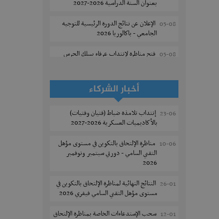
بعنوان السنة الدراسية 2026-2027
الإعلان عن نتائج الدورة الرئيسية للتوجيه
05-08
الجامعي - باكالوريا 2026
فتح مناظرة لإنتداب عرفاء بسلك الحرس
05-08
الوطني لسنة 2026
تسجيل طلبة كلية الآداب والفنون
05-08
أخبار الشركاء
والإنسانيات بمنوبة 2026-2027
إنتداب تلامذة ضباط (فتيان وفتيات)
23-06
المعهد العالي للرياضة و التربية البدنية
05-08
بالأكاديميات العسكرية 2026-2027
بقصر السعيد : ترسيم السنوات الثانية
والثالثة دكتوراه
مناظرة الإلتحاق بالتكوين في مستوى مؤهل
10-06
التقني السامي - دورتي سبتمبر ونوفمبر
تمديد آجال الترشح للماجستير بكلية العلوم
05-08
2026
بقابس 2026-2027
النتائج النهائية لمناظرة الإلتحاق بالتكوين في
26-01
كلية العلوم الإقتصادية والتصرف بسوسة :
05-08
مستوى مؤهل التقني السامي فيفري 2026
الترشح لماجستير مهني جديد
سحب الإستدعاءات الخاصة بمناظرة الإلتحاق
12-01
الترشح للماجستير بالمعهد العالي للرياضة
05-08