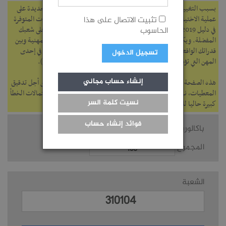
بسبب التغييرات الكبيرة في التوجيه الجامعي 2019، طرأت صعوبات جديدة على
عملية الاختيار، وهدف هذه الصفحة هو مساعدتك على تحليل المعطيات المتوفرة
تثبيت الاتصال على هذا
في دليل 2019 ودليل 2018 حتى تتمكن من تقييم حظوظك في الحصول على شعبك
الحاسوب
المفضلة.‎ ويكون الاختيار صحيحا إن وقعت المواءمة فيه بين ميولك المهنية وبين
قدراتك الواقعية ونتائجك (لاتختر شعبة لا تريد الدراسة فيها أو العمل في إحدى
تسجيل الدخول
المهن التي تؤدي إليها، ولا تبالغ في الحلم دون مراعاة لنتائجك وقدراتك).
إنشاء حساب مجاني
هذه الصفحة تقدم معلومات تقريبية وهي بطور المراجعة المستمرة من أجل تدقيق
المعطيات، نرجو منكم الاستعانة بما تقدمه الصفحة مع الحذر لأن احتمالات الخطأ
نسيت كلمة السر
كبيرة حاليا للأسف.
فوائد إنشاء حساب
باكالوريا
المجموع
الشعبة