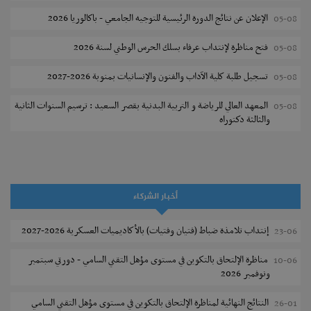
الإعلان عن نتائج الدورة الرئيسية للتوجيه الجامعي - باكالوريا 2026
05-08
فتح مناظرة لإنتداب عرفاء بسلك الحرس الوطني لسنة 2026
05-08
تسجيل طلبة كلية الآداب والفنون والإنسانيات بمنوبة 2026-2027
05-08
المعهد العالي للرياضة و التربية البدنية بقصر السعيد : ترسيم السنوات الثانية
05-08
والثالثة دكتوراه
تمديد آجال الترشح للماجستير بكلية العلوم بقابس 2026-2027
05-08
كلية العلوم الإقتصادية والتصرف بسوسة : الترشح لماجستير مهني جديد
05-08
أخبار الشركاء
الترشح للماجستير بالمعهد العالي للرياضة والتربية البدنية بصفاقس 2026-
05-08
2027
إنتداب تلامذة ضباط (فتيان وفتيات) بالأكاديميات العسكرية 2026-2027
23-06
نتائج القبول الأولي لمناظرة إنتداب أساتذة التعليم الثانوي والفني والتقني
04-08
مناظرة الإلتحاق بالتكوين في مستوى مؤهل التقني السامي - دورتي سبتمبر
10-06
ونوفمبر 2026
المركز القطاعي للتكوين في الآلية الفلاحية جوقار الفحص :فتح باب الترشح
04-08
لقبول متكونين
النتائج النهائية لمناظرة الإلتحاق بالتكوين في مستوى مؤهل التقني السامي
26-01