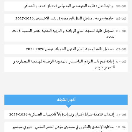
وزارة النقل : قائمة المترشحين المقبولين لاجتياز الاختبار الشفاهي
08-08
جامعة سوسة : مناظرة النقل الجامعية في نفس الاختصاص 2026-2027
08-08
تسجيل طلبة المعهد العالي للرياضة و التربية البدنية بقصر السعيد 2026-
07-08
2027
تسجيل طلبة المعهد العالى للفنون الجميلة بتونس 2026-2027
07-08
إعادة فتح باب الترشح للماجستير بالمدرسة الوطنية للهندسة المعمارية و
07-08
التعمير بتونس
المناظرات الخصوصية للدخول لمؤسسات تكوين المهندسين 2026-2027
07-08
سحب الاستدعاءات الفردية للاختبار الكتابي لمناظرة إنتداب أساتذة التعليم
07-08
الثانوي والفني والتقني
أخبار الشركاء
المعهد العالي للعلوم التطبيقية والتكنولوجيا بالقيروان : الترشح للماجستير
07-08
إنتداب تلامذة ضباط (فتيان وفتيات) بالأكاديميات العسكرية 2026-2027
23-06
2026-2027
مناظرة الإلتحاق بالتكوين في مستوى مؤهل التقني السامي - دورتي سبتمبر
10-06
الترشح للماجستير بالمعهد العالي لمهن الموضة بالمنستير 2026-2027
06-08