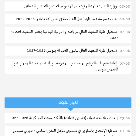
وزارة النقل : قائمة المترشحين المقبولين لاجتياز الاختبار الشفاهي
08-08
جامعة سوسة : مناظرة النقل الجامعية في نفس الاختصاص 2026-2027
08-08
تسجيل طلبة المعهد العالي للرياضة و التربية البدنية بقصر السعيد 2026-
07-08
2027
تسجيل طلبة المعهد العالى للفنون الجميلة بتونس 2026-2027
07-08
إعادة فتح باب الترشح للماجستير بالمدرسة الوطنية للهندسة المعمارية و
07-08
التعمير بتونس
المناظرات الخصوصية للدخول لمؤسسات تكوين المهندسين 2026-2027
07-08
سحب الاستدعاءات الفردية للاختبار الكتابي لمناظرة إنتداب أساتذة التعليم
07-08
الثانوي والفني والتقني
أخبار الشركاء
المعهد العالي للعلوم التطبيقية والتكنولوجيا بالقيروان : الترشح للماجستير
07-08
إنتداب تلامذة ضباط (فتيان وفتيات) بالأكاديميات العسكرية 2026-2027
23-06
2026-2027
مناظرة الإلتحاق بالتكوين في مستوى مؤهل التقني السامي - دورتي سبتمبر
10-06
الترشح للماجستير بالمعهد العالي لمهن الموضة بالمنستير 2026-2027
06-08