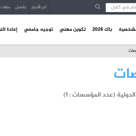
آخر الأخبار
تشغيل
ملفات
الشخصية
باك 2026
تكوين مهني
توجيه جامعي
إعادة الت
صات
صات