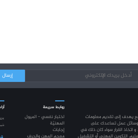
روابط سريعة
آراء
قع يهدف إلى تقديم معلومات
اختبار نفسي - الميول
“نق
وسائل عمل تساعدك على
المهنيّة
شمع
 و اتخاذ القرار سواء كان ذلك في
إجابات
عليم، التكوين المهني أو التشغيل.
معجم المهن والحرف
قي