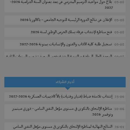
بلاغ حول مواعيد الترسيم المدرسي عن بعد بعنوان السنة الدراسية 2026-
05-08
2027
الإعلان عن نتائج الدورة الرئيسية للتوجيه الجامعي - باكالوريا 2026
05-08
فتح مناظرة لإنتداب عرفاء بسلك الحرس الوطني لسنة 2026
05-08
تسجيل طلبة كلية الآداب والفنون والإنسانيات بمنوبة 2026-2027
05-08
المعهد العالي للرياضة و التربية البدنية بقصر السعيد : ترسيم السنوات الثانية
05-08
والثالثة دكتوراه
تمديد آجال الترشح للماجستير بكلية العلوم بقابس 2026-2027
05-08
أخبار الشركاء
كلية العلوم الإقتصادية والتصرف بسوسة : الترشح لماجستير مهني جديد
05-08
إنتداب تلامذة ضباط (فتيان وفتيات) بالأكاديميات العسكرية 2026-2027
23-06
الترشح للماجستير بالمعهد العالي للرياضة والتربية البدنية بصفاقس 2026-
05-08
2027
مناظرة الإلتحاق بالتكوين في مستوى مؤهل التقني السامي - دورتي سبتمبر
10-06
ونوفمبر 2026
نتائج القبول الأولي لمناظرة إنتداب أساتذة التعليم الثانوي والفني والتقني
04-08
النتائج النهائية لمناظرة الإلتحاق بالتكوين في مستوى مؤهل التقني السامي
26-01
المركز القطاعي للتكوين في الآلية الفلاحية جوقار الفحص :فتح باب الترشح
04-08