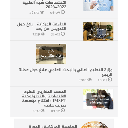
الاختصاصات شبه الطبية
2022-2023
28572
06-09
الجامعة المركزية : بلاغ حول
التدريس عن بعد
7329
31-03
وزارة التعليم العالي والبحث العلمي :بلاغ حول عطلة
الربيع
5700
10-03
المعهد المغاربي للعلوم
الاقتصادية والتكنولوجية
IMSET : افتتاح مؤسسة
تدريب خاصة
6537
03-12
الجامعة المركزية : الدورة