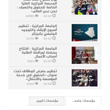
المدرسة المركزية العليا
الخاصة للحقوق والتصرف :
نحن ندير العالم-
10995
03-07
الجامعة المركزية : تنظيم
أسبوع الإرشاد والتوجيه
الجامعي بالجزائر
12755
03-07
الجامعة المركزية : افتتاح
محضنة لمرافقة الطلبة
أصحاب الأعمال
9585
01-07
تنظيم معرض الوظائف تحت
عنوان -الحقوق في خدمة
المؤسسة والانتقال-
11518
18-06
مؤسسات جامعية
مؤسسات تكوين