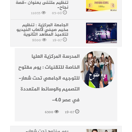
تنظيم ملتقى بعنوان -قصة
نجاح-
11035
05-08
الجامعة المركزية : تنظيم
مخيم صيفي لألعاب الفيديو
لتلاميذ المعاهد الثانوية
9800
19-07
المدرسة المركزية العليا
الخاصة للتقنيات : يوم مفتوح
للتوجيه الجامعي تحت شعار-
التصميم والوسائط المتعددة
في عصر 4.0-
6300
19-07
يوم مفتوح تحت شعار-