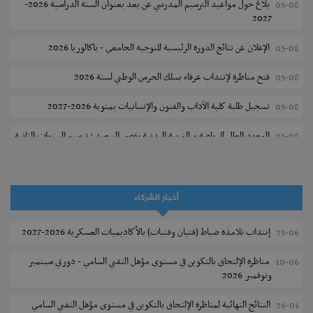
بلاغ حول مواعيد الترسيم المدرسي عن بعد بعنوان السنة الدراسية 2026-
05-08
2027
الإعلان عن نتائج الدورة الرئيسية للتوجيه الجامعي - باكالوريا 2026
05-08
فتح مناظرة لإنتداب عرفاء بسلك الحرس الوطني لسنة 2026
05-08
تسجيل طلبة كلية الآداب والفنون والإنسانيات بمنوبة 2026-2027
05-08
المعهد العالي للرياضة و التربية البدنية بقصر السعيد : ترسيم السنوات الثانية
05-08
والثالثة دكتوراه
تمديد آجال الترشح للماجستير بكلية العلوم بقابس 2026-2027
05-08
أخبار الشركاء
كلية العلوم الإقتصادية والتصرف بسوسة : الترشح لماجستير مهني جديد
05-08
إنتداب تلامذة ضباط (فتيان وفتيات) بالأكاديميات العسكرية 2026-2027
23-06
الترشح للماجستير بالمعهد العالي للرياضة والتربية البدنية بصفاقس 2026-
05-08
2027
مناظرة الإلتحاق بالتكوين في مستوى مؤهل التقني السامي - دورتي سبتمبر
10-06
ونوفمبر 2026
نتائج القبول الأولي لمناظرة إنتداب أساتذة التعليم الثانوي والفني والتقني
04-08
النتائج النهائية لمناظرة الإلتحاق بالتكوين في مستوى مؤهل التقني السامي
26-01
المركز القطاعي للتكوين في الآلية الفلاحية جوقار الفحص :فتح باب الترشح
04-08