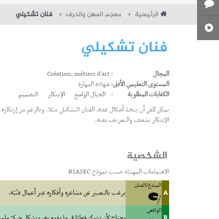
الرئيسية
معجم المهن والحرف
فنان تشكيلي
فنان تشكيلي
المجال
: Création, métiers d'art
المستوى التعليمي الأدنى
: شهادة المهارة
الكفايات المطلوبة
:
الخيال الواسع
الإبتكار
التصميم
يمكن للفن أن يتخذ أشكال عدة. الفنان التشكيلي مثلا، وبالرغم من إرتكازه 
الإبتكار بشغف والتعريف بفنه.
الشخصية
الاهتمامات المهنيّة حسب نموذج RIASEC
المبدع/الفنان
A
يرغب بالتعبير عن مشاعره وأفكاره عبر أعمال فنّيّة.
الواقعي
R
يحتاج لأن يَشرك فعليّا في ما يقوم به، وبشكل حركيّ مل