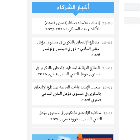
تسجيل طلبة كلية الآداب والفنون
05-08
أخبار الشركاء
والإنسانيات بمنوبة 2026-2027
إنتداب تلامذة ضباط (فتيان وفتيات)
23-06
المعهد العالي للرياضة و التربية البدنية
05-08
بالأكاديميات العسكرية 2026-2027
بقصر السعيد : ترسيم السنوات الثانية
والثالثة دكتوراه
مناظرة الإلتحاق بالتكوين في مستوى مؤهل
10-06
التقني السامي - دورتي سبتمبر ونوفمبر
تمديد آجال الترشح للماجستير بكلية العلوم
05-08
2026
بقابس 2026-2027
النتائج النهائية لمناظرة الإلتحاق بالتكوين في
26-01
كلية العلوم الإقتصادية والتصرف بسوسة :
05-08
مستوى مؤهل التقني السامي فيفري 2026
الترشح لماجستير مهني جديد
سحب الإستدعاءات الخاصة بمناظرة الإلتحاق
12-01
الترشح للماجستير بالمعهد العالي للرياضة
05-08
بالتكوين في مستوى مؤهل التقني السامي
والتربية البدنية بصفاقس 2026-2027
فيفري 2026
نتائج القبول الأولي لمناظرة إنتداب أساتذة
04-08
مناظرة الإلتحاق بالتكوين في مستوى مؤهل
15-11
التعليم الثانوي والفني والتقني
التقني السامي - دورة فيفري 2026
المركز القطاعي للتكوين في الآلية الفلاحية
04-08
الإعلان عن نتائج مناظرة الإلتحاق بالتكوين في
12-09
جوقار الفحص :فتح باب الترشح لقبول
مستوى مؤهل التقني السامي سبتمبر 2025
متكونين