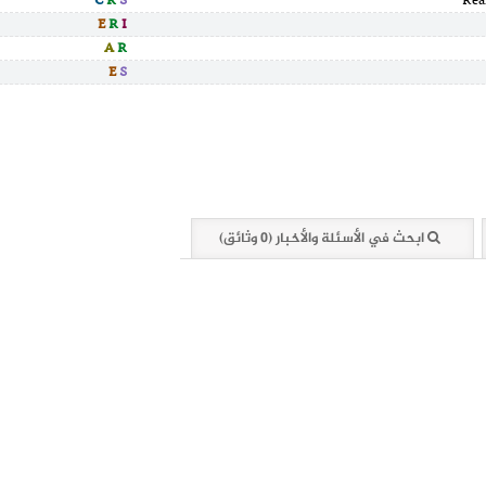
C
R
S
E
R
I
A
R
E
S
ابحث في الأسئلة والأخبار (0 وثائق)