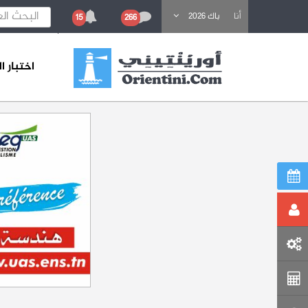
باحث عن تكوين
أنا
باك 2026
15
266
اختبار 