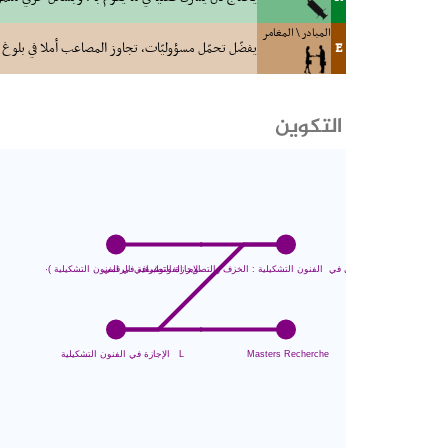
المبادر \ المغامر
E
يفضّل تحمّل مسؤوليّات، تجاوز المصاعب أملا في بلوغ ال
التكوين