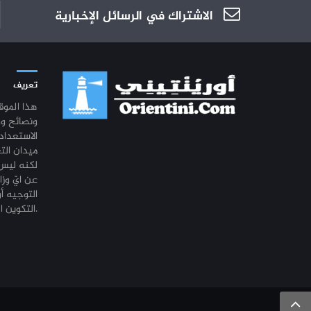
الاشتراك في الرسائل الإخبارية
تعريف
هذا المو
ونصائح و
الاستعداد
ميدان الت
لكنه ليس 
عن ايّ وزا
التوجيه أو
التكوين المهني أو التشغيل.