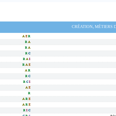
CRÉATION, MÉTIERS 
A
E
R
R
A
R
A
R
C
R
A
I
R
A
E
A
R
R
C
R
C
I
A
E
R
A
R
E
A
R
E
R
I
C