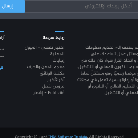
روابط سريعة
آراء
قع يهدف إلى تقديم معلومات
اختبار نفسي - الميول
“نق
وسائل عمل تساعدك على
المهنيّة
شمع
 و اتخاذ القرار سواء كان ذلك في
إجابات
عليم، التكوين المهني أو التشغيل.
معجم المهن والحرف
قي
موقعا رسميّا وهو مستقلّ تماما
مكتبة الوثائق
رة أو إدارة رسميّة تعمل في مجالات
آخر الأخبار
 التعليم العالي أو الثانوي أو
عروض شغل
إشهار - Publicité
Copyright © 2026
IHM Software Tunisia
. All Rights Reserved