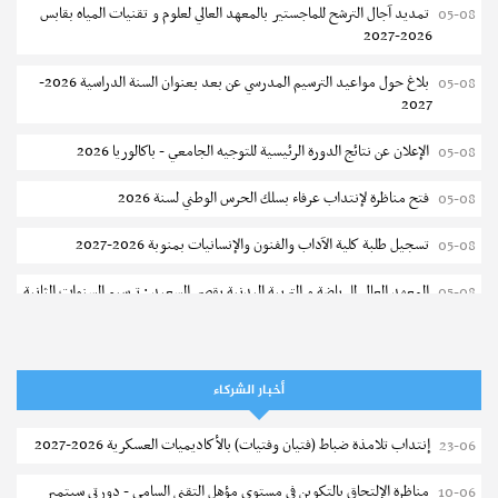
تمديد آجال الترشح للماجستير بالمعهد العالي لعلوم و تقنيات المياه بقابس
05-08
2026-2027
بلاغ حول مواعيد الترسيم المدرسي عن بعد بعنوان السنة الدراسية 2026-
05-08
2027
الإعلان عن نتائج الدورة الرئيسية للتوجيه الجامعي - باكالوريا 2026
05-08
فتح مناظرة لإنتداب عرفاء بسلك الحرس الوطني لسنة 2026
05-08
تسجيل طلبة كلية الآداب والفنون والإنسانيات بمنوبة 2026-2027
05-08
المعهد العالي للرياضة و التربية البدنية بقصر السعيد : ترسيم السنوات الثانية
05-08
والثالثة دكتوراه
تمديد آجال الترشح للماجستير بكلية العلوم بقابس 2026-2027
05-08
أخبار الشركاء
كلية العلوم الإقتصادية والتصرف بسوسة : الترشح لماجستير مهني جديد
05-08
إنتداب تلامذة ضباط (فتيان وفتيات) بالأكاديميات العسكرية 2026-2027
23-06
الترشح للماجستير بالمعهد العالي للرياضة والتربية البدنية بصفاقس 2026-
05-08
2027
مناظرة الإلتحاق بالتكوين في مستوى مؤهل التقني السامي - دورتي سبتمبر
10-06