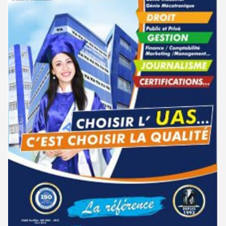
مناظرة إنتداب ضباط إصلاح بوزارة العدل لسنة 2023
10-03
بلاغ مشترك حول التكوين المهني في المجالات شبه الطبية
01-08
سحب الإستدعاءات الخاصة بمناظرة الإلتحاق بالتكوين في مستوى مؤهل
06-01
التقني السامي فيفري 2025
مركز التكوين والنهوض بالعمل المستقل بالقصرين : دورة سبتمبر 2026
01-08
مناظرة الإلتحاق بالتكوين في مستوى مؤهل التقني السامي - دورة فيفري 2025
15-11
جامعة قابس : النتائج الأولية لمناظرة إعادة التوجيه - جويلية 2026
01-08
الإعلان عن نتائج مناظرة الإلتحاق بالتكوين في مستوى مؤهل التقني السامي -
11-09
باك 2026 : تمديد آجال تعمير الاختيارات للدورة الرئيسية للتوجيه الجامعي
01-08
دورة سبتمبر 2024
جامعة تونس المنار : التسجيل في الثالثة إجازة للحاصلين على شهادة مرحلة أولى
31-07
نتائج مناظرة الإلتحاق بالتكوين في مستوى مؤهل التقني السامي - دورة
02-09
تحضيريّة
سبتمبر 2024
الترشح للماجستير بالمعهد العالى للدراسات التكنولوجية بجندوبة 2026-
31-07
دليل التوجيه للأكاديميات والمدارس العسكرية 2024
28-06
2027
مناظرة الدخول للأكاديميات العسكرية 2024-2025
27-06
فتح باب الترشح للإلتحاق بمرحلة ماجستير البحث في الدراسات الإفريقية
31-07
2026-2027
مناظرة الإلتحاق بالتكوين في مستوى مؤهل التقني السامي - دورة سبتمبر
21-06
2024
الترشح للماجستير بالمعهد العالي للعلوم الإسلامية بالقيروان 2026-2027
31-07
نتائج مناظرة الإلتحاق بالتكوين في مستوى مؤهل التقني السامي - دورة فيفري
24-01
الترشح للماجستير بكلية الصيدلة بالمنستير 2026-2027
31-07
2024